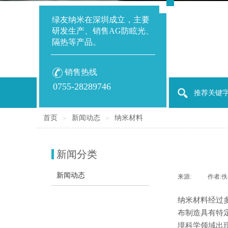
绿友纳米在深圳成立，主要
研发生产、销售AG防眩光、
隔热等产品。
销售热线
0755-28289746
推荐关键字
首页
新闻动态
纳米材料
＞
＞
新闻分类
新闻动态
来源:
|
作者:
佚
纳米材料经过
布制造具有特
境科学领域出现